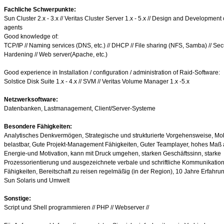
Fachliche Schwerpunkte:
Sun Cluster 2.x - 3.x // Veritas Cluster Server 1.x - 5.x // Design and Development 
agents
Good knowledge of:
TCP/IP // Naming services (DNS, etc.) // DHCP // File sharing (NFS, Samba) // Secu
Hardening // Web server(Apache, etc.)
Good experience in Installation / configuration / administration of Raid-Software:
Solstice Disk Suite 1.x - 4.x // SVM // Veritas Volume Manager 1.x -5.x
Netzwerksoftware:
Datenbanken, Lastmanagement, Client/Server-Systeme
Besondere Fähigkeiten:
Analytisches Denkvermögen, Strategische und strukturierte Vorgehensweise, Mo
belastbar, Gute Projekt-Management Fähigkeiten, Guter Teamplayer, hohes Maß
Energie-und Motivation, kann mit Druck umgehen, starken Geschäftssinn, starke
Prozessorientierung und ausgezeichnete verbale und schriftliche Kommunikation
Fähigkeiten, Bereitschaft zu reisen regelmäßig (in der Region), 10 Jahre Erfahrun
Sun Solaris und Umwelt
Sonstige:
Script und Shell programmieren // PHP // Webserver //