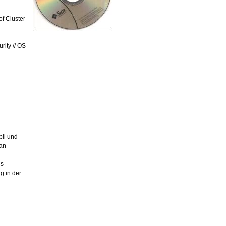
of Cluster
rity // OS-
bil und
 an
s-
g in der