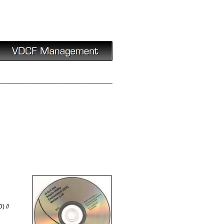
_________________________________
) //