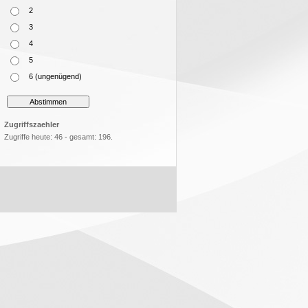
2
3
4
5
6 (ungenügend)
Zugriffszaehler
Zugriffe heute: 46 - gesamt: 196.