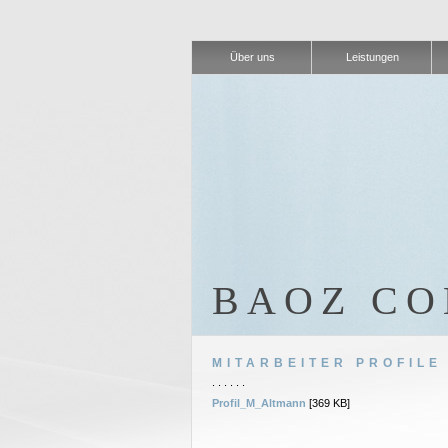
Über uns
Leistungen
BAOZ CO
MITARBEITER PROFILE
. . . . . .
Profil_M_Altmann
[369 KB]