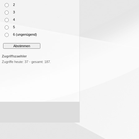
2
3
4
5
6 (ungenügend)
Zugriffszaehler
Zugriffe heute: 37 - gesamt: 187.